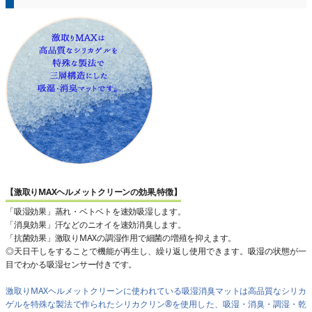
【激取りMAXヘルメットクリーンの効果,特徴】
「吸湿効果」蒸れ・ベトベトを速効吸湿します。
「消臭効果」汗などのニオイを速効消臭します。
「抗菌効果」激取りMAXの調湿作用で細菌の増殖を抑えます。
◎天日干しをすることで機能が再生し、繰り返し使用できます。吸湿の状態が一
目でわかる吸湿センサー付きです。
激取りMAXヘルメットクリーンに使われている吸湿消臭マットは高品質なシリカ
ゲルを特殊な製法で作られたシリカクリン®を使用した、吸湿・消臭・調湿・乾