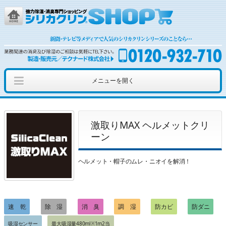
メニューを開く
ショッピング
カッティングシート
アウトレット
激取りMAX ヘルメットクリ
シリカクリンとは
簡単お問い合わせ
動画を見る
ーン
ヘルメット・帽子のムレ・ニオイを解消！
速 乾
除 湿
消 臭
調 湿
防カビ
防ダニ
吸湿センサー
最大吸湿量480ml※1m2当