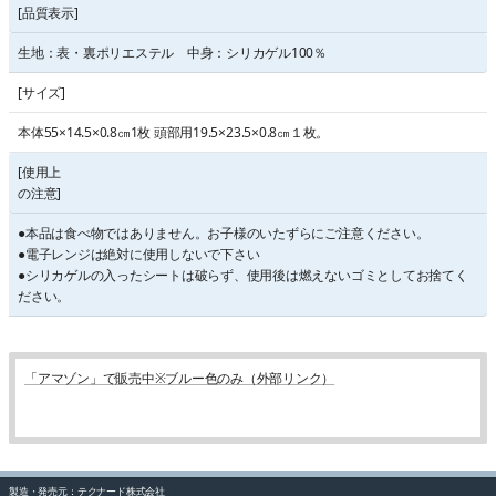
[品質表示]
生地：表・裏ポリエステル 中身：シリカゲル100％
[サイズ]
本体55×14.5×0.8㎝1枚 頭部用19.5×23.5×0.8㎝１枚。
[使用上
の注意]
●本品は食べ物ではありません。お子様のいたずらにご注意ください。
●電子レンジは絶対に使用しないで下さい
●シリカゲルの入ったシートは破らず、使用後は燃えないゴミとしてお捨てく
ださい。
「アマゾン」で販売中※ブルー色のみ（外部リンク）
製造・発売元：テクナード株式会社