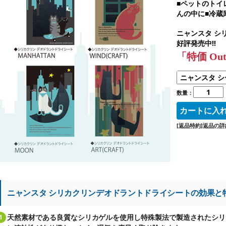
■ペットのトイ
んの中に■冷蔵庫
ニャンスタ シ
好評発売中!!
「特価 Ou
数量：
[返品特約]返品の
ニャンスタ シリカクリンデオドラントドライシートの効果と
天然素材である良質なシリカゲルを使用し特殊製法で製造されたシリ