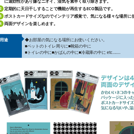
に速効性があり嫌なニオイ、湿気を素早く取り除きます。
定期的に天日干しすることで機能が再生するECO製品です。
ポストカードサイズなのでインテリア感覚で、気になる様々な場所に
両面デザインを楽しめます。
用途
◆お部屋の気になる場所にお使いください。
■ペットのトイレ周りに■靴箱の中に
■トイレの中に■かばんの中に■冷蔵庫の中に etc.......