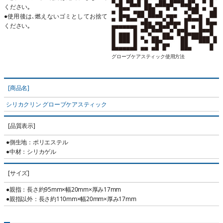
ください｡
●使用後は､燃えないゴミとしてお捨て
ください｡
グローブケアスティック使用方法
[商品名]
シリカクリン グローブケアスティック
[品質表示]
●側生地：ポリエステル
●中材：シリカゲル
[サイズ]
●親指：長さ約95mm×幅20mm×厚み17mm
●親指以外：長さ約110mm×幅20mm×厚み17mm