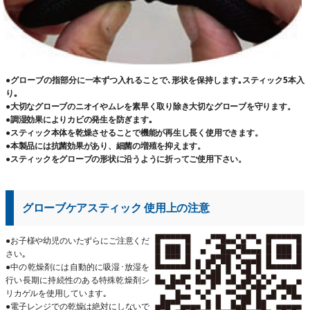
●グローブの指部分に一本ずつ入れることで､形状を保持します｡スティック5本入
り｡
●大切なグローブのニオイやムレを素早く取り除き大切なグローブを守ります。
●調湿効果によりカビの発生を防ぎます｡
●スティック本体を乾燥させることで機能が再生し長く使用できます。
●本製品には抗菌効果があり、細菌の増殖を抑えます。
●スティックをグローブの形状に沿うように折ってご使用下さい。
グローブケアスティック 使用上の注意
●お子様や幼児のいたずらにご注意くだ
さい｡
●中の乾燥剤には自動的に吸湿･放湿を
行い長期に持続性のある特殊乾燥剤シ
リカゲルを使用しています｡
●電子レンジでの乾燥は絶対にしないで