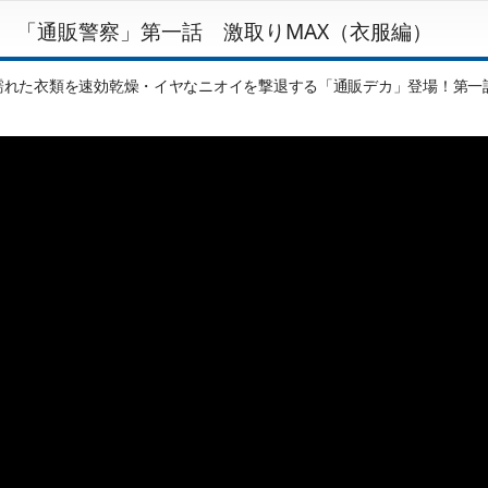
「通販警察」第一話 激取りMAX（衣服編）
濡れた衣類を速効乾燥・イヤなニオイを撃退する「通販デカ」登場！第一話