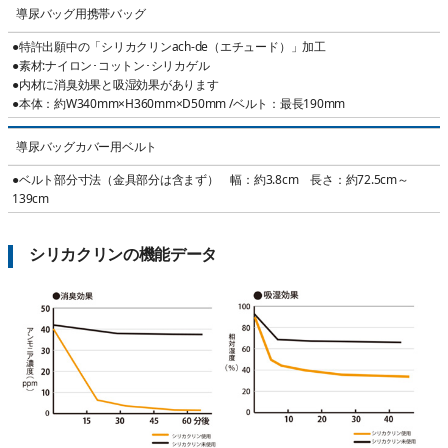
導尿バッグ用携帯バッグ
●特許出願中の「シリカクリンach-de（エチュード）」加工
●素材:ナイロン･コットン･シリカゲル
●内材に消臭効果と吸湿効果があります
●本体：約W340mm×H360mm×D50mm /ベルト：最長190mm
導尿バッグカバー用ベルト
●ベルト部分寸法（金具部分は含まず） 幅：約3.8cm 長さ：約72.5cm～
139cm
シリカクリンの機能データ