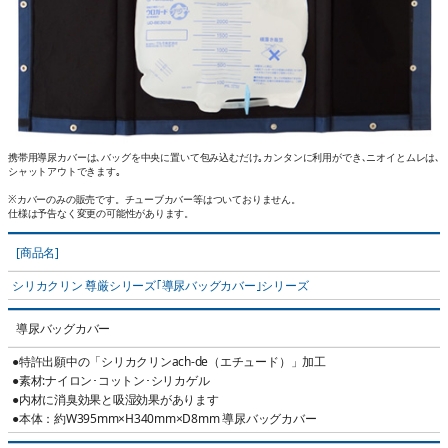
携帯用導尿カバーは､バッグを中央に置いて包み込むだけ｡カンタンに利用ができ､ニオイとムレは､
シャットアウトできます｡
※カバーのみの販売です。チューブカバー等はついておりません。
仕様は予告なく変更の可能性があります。
[商品名]
シリカクリン 尊厳シリーズ｢導尿バッグカバー｣シリーズ
導尿バッグカバー
●特許出願中の「シリカクリンach-de（エチュード）」加工
●素材:ナイロン･コットン･シリカゲル
●内材に消臭効果と吸湿効果があります
●本体：約W395mm×H340mm×D8mm 導尿バッグカバー